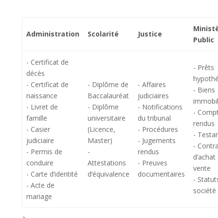
Minist
Administration
Scolarité
Justice
Public
- Certificat de
- Prêts
décès
hypothé
- Certificat de
- Diplôme de
- Affaires
- Biens
naissance
Baccalauréat
judiciaires
immobil
- Livret de
- Diplôme
- Notifications
- Comp
famille
universitaire
du tribunal
rendus
- Casier
(Licence,
- Procédures
- Testa
judiciaire
Master)
- Jugements
- Contr
- Permis de
-
rendus
d’achat
conduire
Attestations
- Preuves
vente
- Carte d’identité
d’équivalence
documentaires
- Statut
- Acte de
société
mariage