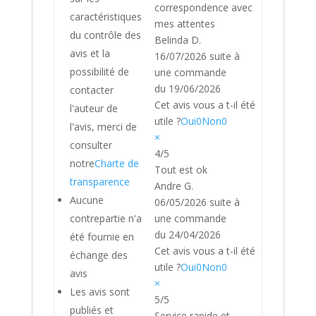
correspondence avec
caractéristiques
mes attentes
du contrôle des
Belinda D.
avis et la
16/07/2026
suite à
possibilité de
une commande
du 19/06/2026
contacter
Cet avis vous a t-il été
l'auteur de
utile ?
Oui
0
Non
0
l'avis, merci de
×
consulter
4/5
notre
Charte de
Tout est ok
transparence
Andre G.
Aucune
06/05/2026
suite à
contrepartie n'a
une commande
du 24/04/2026
été fournie en
Cet avis vous a t-il été
échange des
utile ?
Oui
0
Non
0
avis
×
Les avis sont
5/5
publiés et
Service rapide et