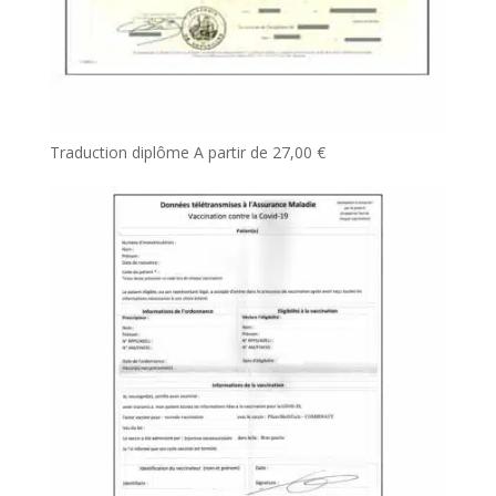
Traduction diplôme
A partir de
27,00
€