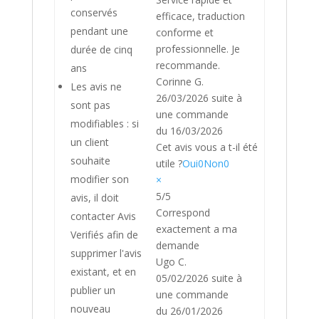
conservés
efficace, traduction
pendant une
conforme et
professionnelle. Je
durée de cinq
recommande.
ans
Corinne G.
Les avis ne
26/03/2026
suite à
sont pas
une commande
modifiables : si
du 16/03/2026
un client
Cet avis vous a t-il été
souhaite
utile ?
Oui
0
Non
0
modifier son
×
5/5
avis, il doit
Correspond
contacter Avis
exactement a ma
Verifiés afin de
demande
supprimer l'avis
Ugo C.
existant, et en
05/02/2026
suite à
publier un
une commande
nouveau
du 26/01/2026