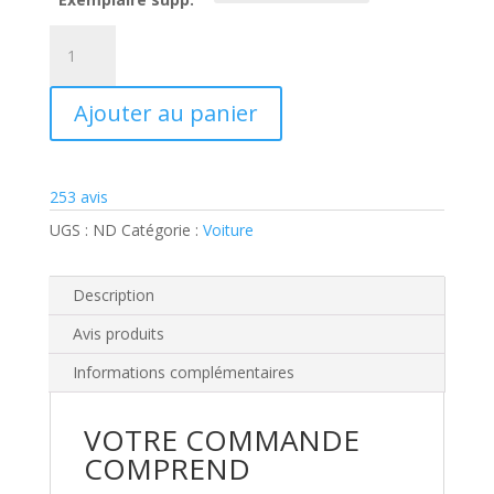
quantité
de
Traduction
Ajouter au panier
permis
de
conduire
253
avis
UGS :
ND
Catégorie :
Voiture
Description
Avis produits
Informations complémentaires
VOTRE COMMANDE
COMPREND