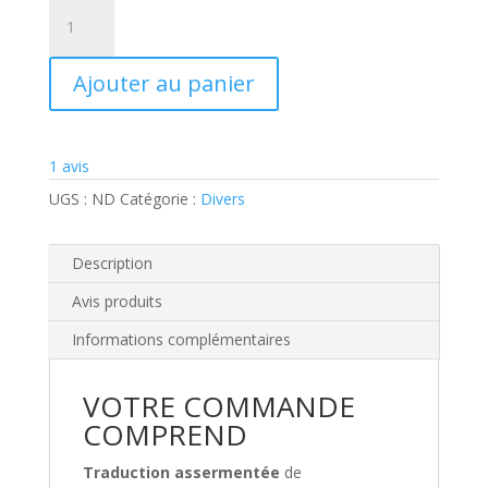
quantité
de
Traduction
Ajouter au panier
Attestation
d'assurance
1
avis
UGS :
ND
Catégorie :
Divers
Description
Avis produits
Informations complémentaires
VOTRE COMMANDE
COMPREND
Traduction assermentée
de