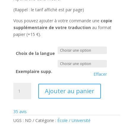
(Rappel : le tarif affiché est par page)
Vous pouvez ajouter à votre commande une
copie
supplémentaire de votre traduction
au format
papier (+15 €).
Choix de la langue
Exemplaire supp.
Effacer
quantité
Ajouter au panier
de
Traduction
relevé
35
avis
de
notes
UGS :
ND
Catégorie :
École / Université
(avec