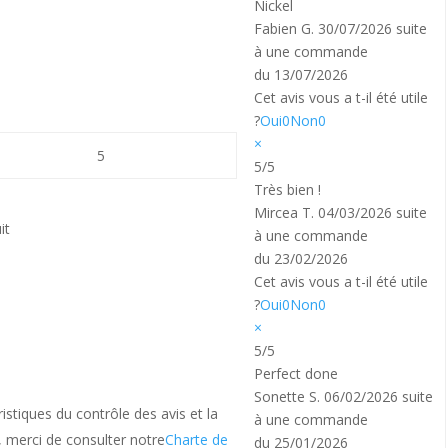
Nickel
Fabien G.
30/07/2026
suite
à une commande
du 13/07/2026
Cet avis vous a t-il été utile
?
Oui
0
Non
0
×
5
5/5
Très bien !
Mircea T.
04/03/2026
suite
it
à une commande
du 23/02/2026
Cet avis vous a t-il été utile
?
Oui
0
Non
0
×
5/5
Perfect done
Sonette S.
06/02/2026
suite
istiques du contrôle des avis et la
à une commande
s, merci de consulter notre
Charte de
du 25/01/2026