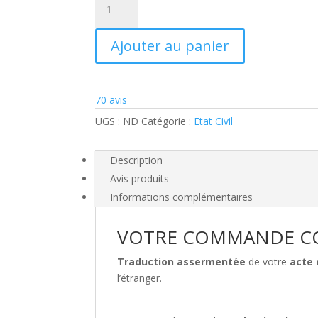
de
Traduction
Ajouter au panier
acte
de
mariage
70
avis
UGS :
ND
Catégorie :
Etat Civil
Description
Avis produits
Informations complémentaires
VOTRE COMMANDE 
Traduction assermentée
de votre
acte
l’étranger.