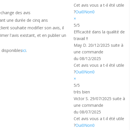
Cet avis vous a t-il été utile
?
Oui
0
Non
0
échange des avis
×
ant une durée de cinq ans
5/5
lient souhaite modifier son avis, il
Efficacité dans la qualité de
imer l'avis existant, et en publier un
travail !!
May D.
20/12/2025
suite à
 disponibles
ici
.
une commande
du 08/12/2025
Cet avis vous a t-il été utile
?
Oui
0
Non
0
×
5/5
très bien
Victor S.
29/07/2025
suite à
une commande
du 08/07/2025
Cet avis vous a t-il été utile
?
Oui
0
Non
0