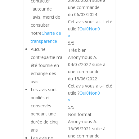
26/03/2024
suite à
contacter
une commande
l'auteur de
du 06/03/2024
l'avis, merci de
Cet avis vous a t-il été
consulter
utile ?
Oui
0
Non
0
notre
Charte de
×
transparence
5/5
Aucune
Très bien
contrepartie n'a
Anonymous A.
04/07/2022
suite à
été fournie en
une commande
échange des
du 15/06/2022
avis
Cet avis vous a t-il été
Les avis sont
utile ?
Oui
0
Non
0
publiés et
×
conservés
5/5
pendant une
Bon format
Anonymous A.
durée de cinq
16/09/2021
suite à
ans
une commande
Les avis ne