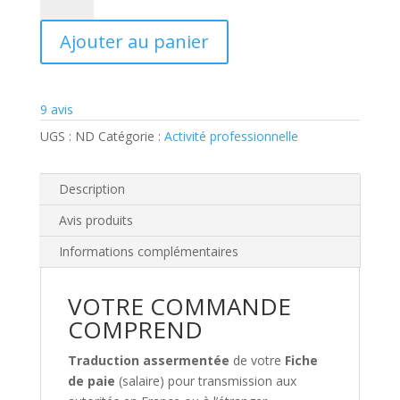
de
Traduction
Ajouter au panier
fiche
de
paie
9
avis
UGS :
ND
Catégorie :
Activité professionnelle
Description
Avis produits
Informations complémentaires
VOTRE COMMANDE
COMPREND
Traduction assermentée
de votre
Fiche
de paie
(salaire) pour transmission aux