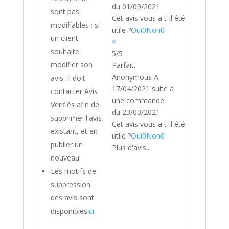
du 01/09/2021
sont pas
Cet avis vous a t-il été
modifiables : si
utile ?
Oui
0
Non
0
un client
×
souhaite
5/5
modifier son
Parfait.
Anonymous A.
avis, il doit
17/04/2021
suite à
contacter Avis
une commande
Verifiés afin de
du 23/03/2021
supprimer l'avis
Cet avis vous a t-il été
existant, et en
utile ?
Oui
0
Non
0
publier un
Plus d'avis...
nouveau
Les motifs de
suppression
des avis sont
disponibles
ici
.